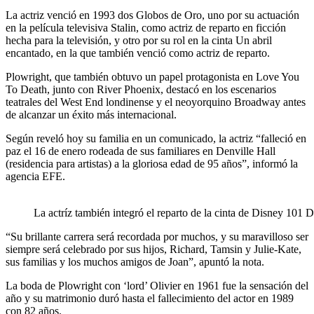
La actriz venció en 1993 dos Globos de Oro, uno por su actuación
en la película televisiva Stalin, como actriz de reparto en ficción
hecha para la televisión, y otro por su rol en la cinta Un abril
encantado, en la que también venció como actriz de reparto.
Plowright, que también obtuvo un papel protagonista en Love You
To Death, junto con River Phoenix, destacó en los escenarios
teatrales del West End londinense y el neoyorquino Broadway antes
de alcanzar un éxito más internacional.
Según reveló hoy su familia en un comunicado, la actriz “falleció en
paz el 16 de enero rodeada de sus familiares en Denville Hall
(residencia para artistas) a la gloriosa edad de 95 años”, informó la
agencia EFE.
La actríz también integró el reparto de la cinta de Disney 101 
“Su brillante carrera será recordada por muchos, y su maravilloso ser
siempre será celebrado por sus hijos, Richard, Tamsin y Julie-Kate,
sus familias y los muchos amigos de Joan”, apuntó la nota.
La boda de Plowright con ‘lord’ Olivier en 1961 fue la sensación del
año y su matrimonio duró hasta el fallecimiento del actor en 1989
con 82 años.