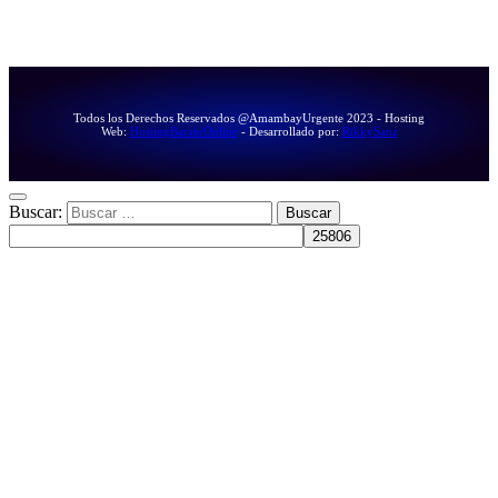
Todos los Derechos Reservados @AmambayUrgente 2023 - Hosting
Web:
HostingBaratoOnline
- Desarrollado por:
RikkySanz
Buscar: