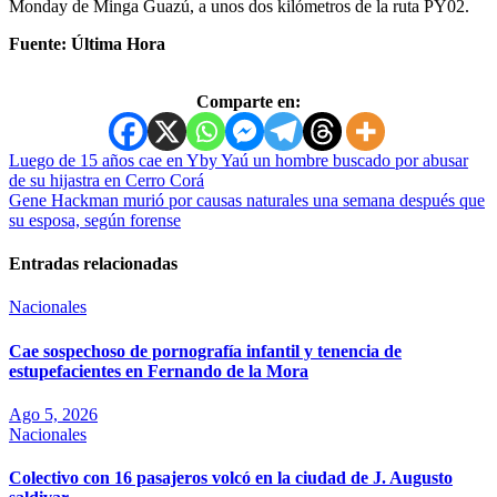
Monday de Minga Guazú, a unos dos kilómetros de la ruta PY02.
Fuente: Última Hora
Comparte en:
Navegación
Luego de 15 años cae en Yby Yaú un hombre buscado por abusar
de su hijastra en Cerro Corá
de
Gene Hackman murió por causas naturales una semana después que
entradas
su esposa, según forense
Entradas relacionadas
Nacionales
Cae sospechoso de pornografía infantil y tenencia de
estupefacientes en Fernando de la Mora
Ago 5, 2026
Nacionales
Colectivo con 16 pasajeros volcó en la ciudad de J. Augusto