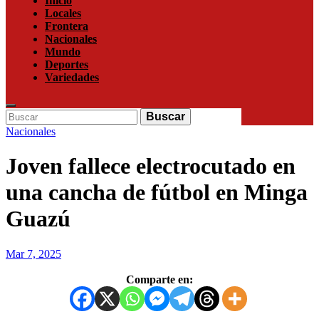
Menu
Inicio
Locales
Frontera
Nacionales
Mundo
Deportes
Variedades
Enter
Search
Buscar
Keyword
for:
Search
Nacionales
Joven fallece electrocutado en
una cancha de fútbol en Minga
Guazú
Mar 7, 2025
Comparte en: