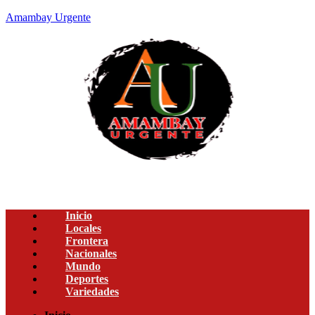
Amambay Urgente
Inicio
Locales
Frontera
Nacionales
Mundo
Deportes
Variedades