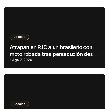
Locales
Atrapan en PJC a un brasileño con
moto robada tras persecución desde
Ponta Porã
Ago 7, 2026
Locales