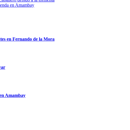
vivienda en Amambay
entes en Fernando de la Mora
var
to en Amambay