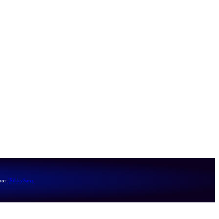
por:
RikkySanz