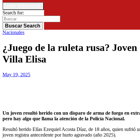
Enter Keyword
Search for:
Buscar
Search
Nacionales
¿Juego de la ruleta rusa? Joven 
Villa Elisa
May 19, 2025
Un joven resultó herido con un disparo de arma de fuego en extrañas circunstancias y hay seis personas detenidas en Villa Elisa, Departamento Central. Supuestamente jugaba a la ruleta rusa,
pero hay algo que llama la atención de la Policía Nacional.
Resultó herido Elías Ezequiel Acosta Díaz, de 18 años, quien sufrió 
joven registra antecedente por hurto agravado (año 2025).