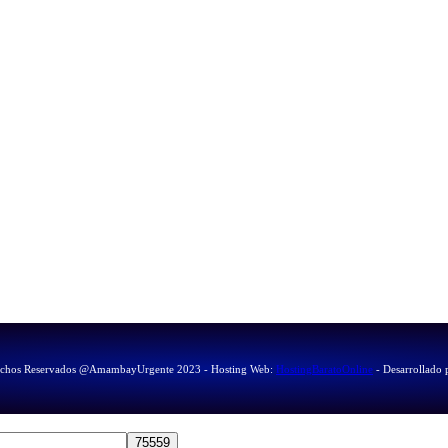
echos Reservados @AmambayUrgente 2023 - Hosting Web:
HostingBaratoOnline
- Desarrollado 