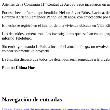
Agentes de la Comisaría 11.ª Central de Arroyo Seco incautaron un ar
Por este hecho, fueron aprehendidos Nelson Javier Brítez Laviosa, d
Lorenzo Adriano Fernández Pando, de 28 años, con antecedente por vi
El hecho se registró en el interior de una vivienda ubicada en Villa E
Los detenidos comentaron a los investigadores que estaban en un grup
informó Telefuturo.
Sin embargo, cuando la Policía incautó el arma de fuego, un revólver ca
colocar solamente un proyectil.
La Fiscalía dispuso que todos los detenidos sean sometidos a la prueba d
Fuente: Última Hora
Navegación de entradas
Video: Avión con 28 pasajeros aterriza de emergencia en Pedro Juan 