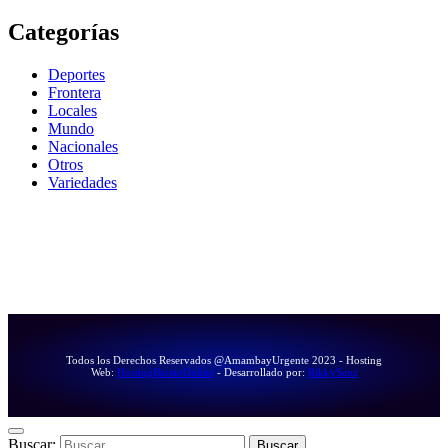
Categorías
Deportes
Frontera
Locales
Mundo
Nacionales
Otros
Variedades
Todos los Derechos Reservados @AmambayUrgente 2023 - Hosting
Web:
HostingBaratoOnline
- Desarrollado por:
RikkySanz
Buscar: