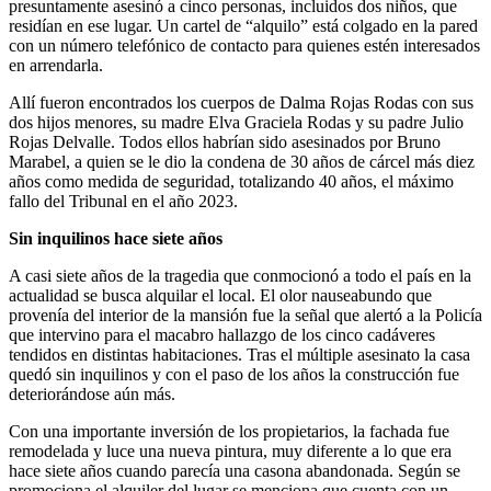
presuntamente asesinó a cinco personas, incluidos dos niños, que
residían en ese lugar. Un cartel de “alquilo” está colgado en la pared
con un número telefónico de contacto para quienes estén interesados
en arrendarla.
Allí fueron encontrados los cuerpos de Dalma Rojas Rodas con sus
dos hijos menores, su madre Elva Graciela Rodas y su padre Julio
Rojas Delvalle. Todos ellos habrían sido asesinados por Bruno
Marabel, a quien se le dio la condena de 30 años de cárcel más diez
años como medida de seguridad, totalizando 40 años, el máximo
fallo del Tribunal en el año 2023.
Sin inquilinos hace siete años
A casi siete años de la tragedia que conmocionó a todo el país en la
actualidad se busca alquilar el local. El olor nauseabundo que
provenía del interior de la mansión fue la señal que alertó a la Policía
que intervino para el macabro hallazgo de los cinco cadáveres
tendidos en distintas habitaciones. Tras el múltiple asesinato la casa
quedó sin inquilinos y con el paso de los años la construcción fue
deteriorándose aún más.
Con una importante inversión de los propietarios, la fachada fue
remodelada y luce una nueva pintura, muy diferente a lo que era
hace siete años cuando parecía una casona abandonada. Según se
promociona el alquiler del lugar se menciona que cuenta con un