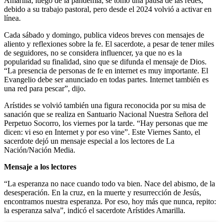
Amarilla, luego de la pandemia, se tomó una pausa de las redes,
debido a su trabajo pastoral, pero desde el 2024 volvió a activar en
línea.
Cada sábado y domingo, publica videos breves con mensajes de
aliento y reflexiones sobre la fe. El sacerdote, a pesar de tener miles
de seguidores, no se considera influencer, ya que no es la
popularidad su finalidad, sino que se difunda el mensaje de Dios.
“La presencia de personas de fe en internet es muy importante. El
Evangelio debe ser anunciado en todas partes. Internet también es
una red para pescar”, dijo.
Arístides se volvió también una figura reconocida por su misa de
sanación que se realiza en Santuario Nacional Nuestra Señora del
Perpetuo Socorro, los viernes por la tarde. “Hay personas que me
dicen: vi eso en Internet y por eso vine”. Este Viernes Santo, el
sacerdote dejó un mensaje especial a los lectores de La
Nación/Nación Media.
Mensaje a los lectores
“La esperanza no nace cuando todo va bien. Nace del abismo, de la
desesperación. En la cruz, en la muerte y resurrección de Jesús,
encontramos nuestra esperanza. Por eso, hoy más que nunca, repito:
la esperanza salva”, indicó el sacerdote Arístides Amarilla.