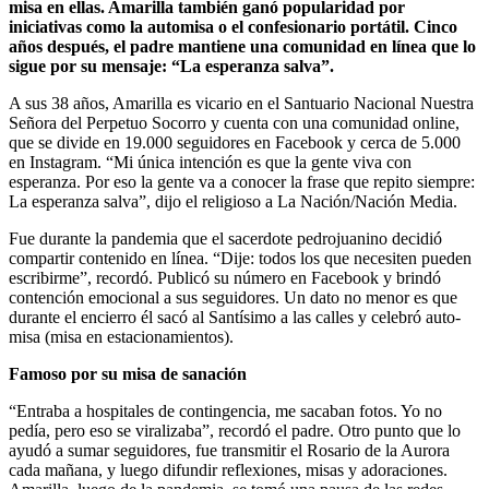
misa en ellas. Amarilla también ganó popularidad por
iniciativas como la automisa o el confesionario portátil. Cinco
años después, el padre mantiene una comunidad en línea que lo
sigue por su mensaje: “La esperanza salva”.
A sus 38 años, Amarilla es vicario en el Santuario Nacional Nuestra
Señora del Perpetuo Socorro y cuenta con una comunidad online,
que se divide en 19.000 seguidores en Facebook y cerca de 5.000
en Instagram. “Mi única intención es que la gente viva con
esperanza. Por eso la gente va a conocer la frase que repito siempre:
La esperanza salva”, dijo el religioso a La Nación/Nación Media.
Fue durante la pandemia que el sacerdote pedrojuanino decidió
compartir contenido en línea. “Dije: todos los que necesiten pueden
escribirme”, recordó. Publicó su número en Facebook y brindó
contención emocional a sus seguidores. Un dato no menor es que
durante el encierro él sacó al Santísimo a las calles y celebró auto-
misa (misa en estacionamientos).
Famoso por su misa de sanación
“Entraba a hospitales de contingencia, me sacaban fotos. Yo no
pedía, pero eso se viralizaba”, recordó el padre. Otro punto que lo
ayudó a sumar seguidores, fue transmitir el Rosario de la Aurora
cada mañana, y luego difundir reflexiones, misas y adoraciones.