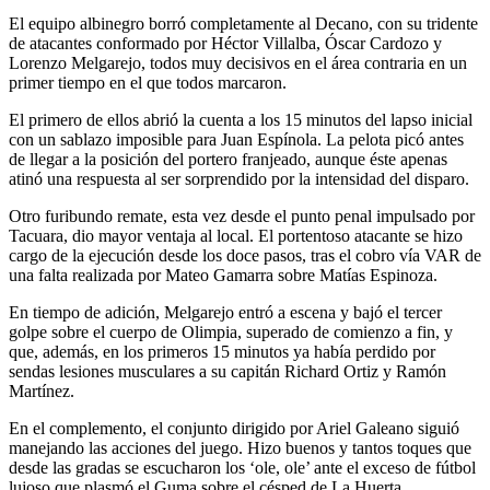
El equipo albinegro borró completamente al Decano, con su tridente
de atacantes conformado por Héctor Villalba, Óscar Cardozo y
Lorenzo Melgarejo, todos muy decisivos en el área contraria en un
primer tiempo en el que todos marcaron.
El primero de ellos abrió la cuenta a los 15 minutos del lapso inicial
con un sablazo imposible para Juan Espínola. La pelota picó antes
de llegar a la posición del portero franjeado, aunque éste apenas
atinó una respuesta al ser sorprendido por la intensidad del disparo.
Otro furibundo remate, esta vez desde el punto penal impulsado por
Tacuara, dio mayor ventaja al local. El portentoso atacante se hizo
cargo de la ejecución desde los doce pasos, tras el cobro vía VAR de
una falta realizada por Mateo Gamarra sobre Matías Espinoza.
En tiempo de adición, Melgarejo entró a escena y bajó el tercer
golpe sobre el cuerpo de Olimpia, superado de comienzo a fin, y
que, además, en los primeros 15 minutos ya había perdido por
sendas lesiones musculares a su capitán Richard Ortiz y Ramón
Martínez.
En el complemento, el conjunto dirigido por Ariel Galeano siguió
manejando las acciones del juego. Hizo buenos y tantos toques que
desde las gradas se escucharon los ‘ole, ole’ ante el exceso de fútbol
lujoso que plasmó el Guma sobre el césped de La Huerta.