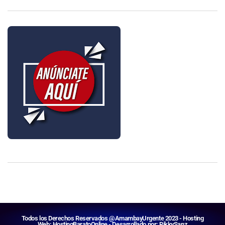
Todos los Derechos Reservados @AmambayUrgente 2023 - Hosting
Web:
HostingBaratoOnline
- Desarrollado por:
RikkySanz