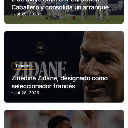
Caballero y consolida un arranque
con puntaje perfecto
Jul 29, 2026
Deportes
Zinedine Zidane, designado como
seleccionador francés
Jul 28, 2026