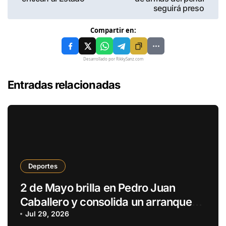
seguirá preso
Compartir en:
Desarrollado por RikkySanz.com
Entradas relacionadas
Deportes
2 de Mayo brilla en Pedro Juan
Caballero y consolida un arranque
con puntaje perfecto
Jul 29, 2026