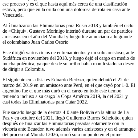
ese proceso y es el que hasta aquí más cerca de una clasificación
estuvo, pero que en la orilla con una dolorosa derrota en casa ante
Venezuela.
Allí finalizaron las Eliminatorias para Rusia 2018 y también el ciclo
de «Chiqui». Gustavo Morínigo interinó durante un par de partidos
amistosos en el año del Mundial y luego fue anunciado a lo grande
el colombiano Juan Carlos Osorio.
Este dirigió varios ciclos de entrenamientos y un solo amistoso, ante
Sudáfrica en noviembre del 2018, y luego dejó el cargo en medio de
mucha polémica, ya que desde su arribo había manifestado su deseo
de dirigir a Colombia.
El siguiente en la lista es Eduardo Berizzo, quien debutó el 22 de
marzo del 2019 en un amistoso ante Perú, en el que cayó por 1-0. El
argentino fue el que más duró en el cargo en todo este tiempo,
teniendo incluso a su cargo la Copa América 2019, la del 2021 y
casi todas las Eliminatorias para Catar 2022.
Fue sacado luego de la derrota 4-0 ante Bolivia en la altura de La
Paz y en octubre del 2021, llegó Guillermo Barros Schelotto, quien
después de finalizar las Eliminatorias pasadas solamente con la
victoria ante Ecuador, tuvo además varios amistosos y en el arranque
del proceso al Mundial 2026, sumó solo un punto en el primer