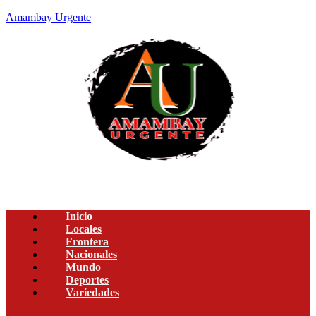
Amambay Urgente
Inicio
Locales
Frontera
Nacionales
Mundo
Deportes
Variedades