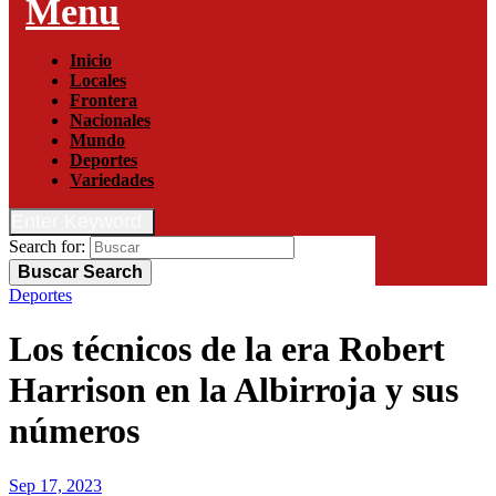
Menu
Inicio
Locales
Frontera
Nacionales
Mundo
Deportes
Variedades
Enter Keyword
Search for:
Buscar
Search
Deportes
Los técnicos de la era Robert
Harrison en la Albirroja y sus
números
Sep 17, 2023