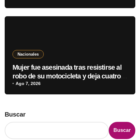
déficit fiscal
Nacionales
Mujer fue asesinada tras resistirse al
robo de su motocicleta y deja cuatro
hijos huérfanos en Ypané
Ago 7, 2026
Buscar
Buscar