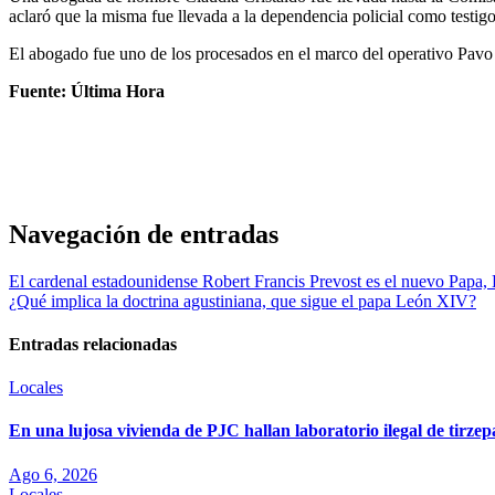
aclaró que la misma fue llevada a la dependencia policial como testigo
El abogado fue uno de los procesados en el marco del operativo Pavo
Fuente: Última Hora
Navegación de entradas
El cardenal estadounidense Robert Francis Prevost es el nuevo Papa
¿Qué implica la doctrina agustiniana, que sigue el papa León XIV?
Entradas relacionadas
Locales
En una lujosa vivienda de PJC hallan laboratorio ilegal de tirze
Ago 6, 2026
Locales