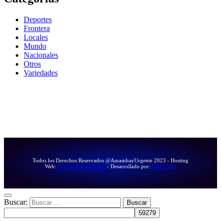
Deportes
Frontera
Locales
Mundo
Nacionales
Otros
Variedades
Todos los Derechos Reservados @AmambayUrgente 2023 - Hosting
Web:
HostingBaratoOnline
- Desarrollado por:
RikkySanz
Buscar: