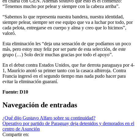
en charla con GEN. Además sostuvo que esto es el comienzo:
“Tenemos mucho por pelear y siempre con la cabeza arriba”.
“Sabemos lo que representa nuestra bandera, nuestra identidad,
siempre pelear, siempre ser ese equipo que va a luchar por todo, por
cada pelota, entregarse en cuerpo y alma y creo que lo hicimos”,
valoró.
Esta eliminación les “deja una sensación de que podíamos un poco
más, pero estoy muy feliz por ser parte de esta selección, de este
grupo (…) Solo decir muchas gracias por todo el apoyo”.
En el debut contra Estados Unidos, que fue derrota paraguaya por 4-
1, Maurício anotó su primer tanto con la casaca albirroja. Contra
Francia ingresó en el segundo tiempo mas nada pudo hacer para
evitar la eliminación guaraní.
Fuente: D10
Navegación de entradas
¿Qué dijo Gustavo Alfaro sobre su continuidad?
Operativo por partido de Paraguay deja detenidos y demorados en el
centro de Asunción
Compartir en: