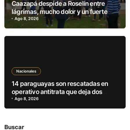
Caazapá despide a Roselín entre
lágrimas, mucho dolor y un fuerte
pedido de justicia
Ago 8, 2026
Nacionales
14 paraguayas son rescatadas en
operativo antitrata que deja dos
detenidos en Brasil
Ago 8, 2026
Buscar