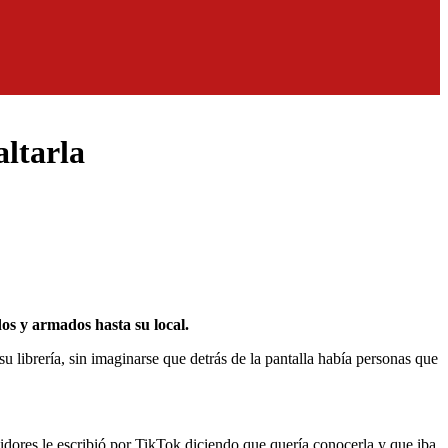
altarla
os y armados hasta su local.
librería, sin imaginarse que detrás de la pantalla había personas que
idores le escribió por TikTok diciendo que quería conocerla y que iba