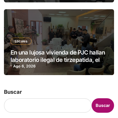
Locales
En una lujosa vivienda de PJC hallan
laboratorio ilegal de tirzepatida, el
fármaco de moda para adelgazar
Ago 6, 2026
Buscar
Buscar