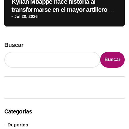
Kylian Mbappé hace historia al
transformarse en el mayor artillero de
los mundiales
Jul 20, 2026
Buscar
Buscar
Categorías
Deportes