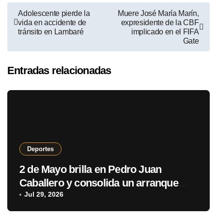
Adolescente pierde la
Muere José María Marín,
vida en accidente de
expresidente de la CBF
tránsito en Lambaré
implicado en el FIFA
Gate
Entradas relacionadas
Deportes
2 de Mayo brilla en Pedro Juan
Caballero y consolida un arranque
con puntaje perfecto
Jul 29, 2026