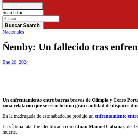
Enter Keyword
Search for:
Buscar
Search
Nacionales
Ñemby: Un fallecido tras enfre
Ene 20, 2024
Un enfrentamiento entre barras bravas de Olimpia y Cerro Porteño dejo como saldo fatal una persona fallecida. El incidente ocurrió en el barrio La Lomita de la ciudad de Ñemby. Vecinos de la
zona relataron que se escuchó una gran cantidad de disparos dur
En la madrugada de este sábado, se produjo un
enfrentamiento entr
La víctima fatal fue identificada como
Juan Manuel Cabañas
, de 33
muerte.