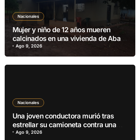
Nacionales
Mujer y niño de 12 años mueren
calcinados en una vivienda de Aba’i
y hay un sospechoso aprehendido
Ago 9, 2026
Nacionales
Una joven conductora murió tras
estrellar su camioneta contra una
casa en Villa Elisa
Ago 9, 2026