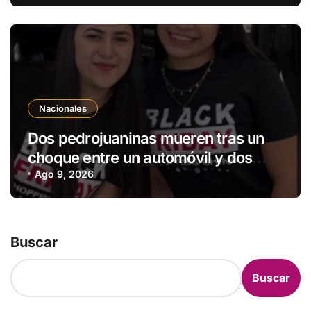
Nacionales
Dos pedrojuaninas mueren tras un
choque entre un automóvil y dos
camiones en Arroyos y Esteros
Ago 9, 2026
Buscar
Buscar