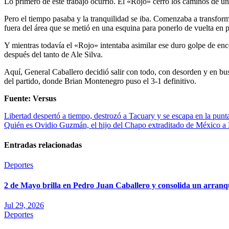
Lo primero de este trabajo ocurrió. El «Rojo» cerró los caminos de un
Pero el tiempo pasaba y la tranquilidad se iba. Comenzaba a transfor
fuera del área que se metió en una esquina para ponerlo de vuelta en p
Y mientras todavía el «Rojo» intentaba asimilar ese duro golpe de en
después del tanto de Ale Silva.
Aquí, General Caballero decidió salir con todo, con desorden y en b
del partido, donde Brian Montenegro puso el 3-1 definitivo.
Fuente: Versus
Navegación
Libertad despertó a tiempo, destrozó a Tacuary y se escapa en la punt
Quién es Ovidio Guzmán, el hijo del Chapo extraditado de México a 
de
entradas
Entradas relacionadas
Deportes
2 de Mayo brilla en Pedro Juan Caballero y consolida un arranq
Jul 29, 2026
Deportes