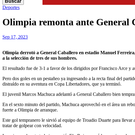
Buscar
Search
Deportes
Olimpia remonta ante General Ca
Sep 17, 2023
Olimpia derrotó a General Caballero en estadio Manuel Ferreira, en su primer partido oficial después de casi dos semanas de descanso total por sus partidos postergados a causa de la convocatoria
a la selección de tres de sus hombres.
El resultado fue de 3-1 a favor de los dirigidos por Francisco Arce y 
Pero dos goles en un pestañeo ya ingresando a la recta final del parti
distraído en su aventura en Copa Libertadores, que ya terminó.
El juvenil Marcos Machuca adelantó a General Caballero bien tempra
En el sexto minuto del partido, Machuca aprovechó en el área un rebo
fuerte a Olimpia de arranque.
Este gol tempranero le sirvió al equipo de Troadio Duarte para llevar 
tratar de golpear con velocidad.