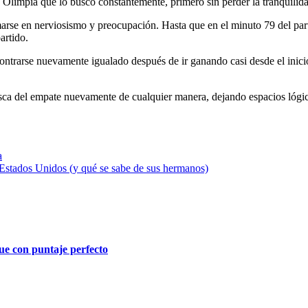
 Olimpia que lo buscó constantemente, primero sin perder la tranquilida
marse en nerviosismo y preocupación. Hasta que en el minuto 79 del part
artido.
contrarse nuevamente igualado después de ir ganando casi desde el ini
usca del empate nuevamente de cualquier manera, dejando espacios lógic
a
Estados Unidos (y qué se sabe de sus hermanos)
ue con puntaje perfecto