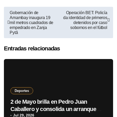
Gobernación de
Operación BET: Policía
Amambay inaugura 19
da identidad de primeros
mil metros cuadrados de
detenidos por caso
empedrado en Zanja
sobornos en el fútbol
Pytã
Entradas relacionadas
Deportes
2 de Mayo brilla en Pedro Juan
Caballero y consolida un arranque
con puntaje perfecto
Jul 29, 2026