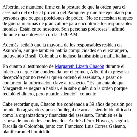
Albertini se mantiene firme en la postura de que la orden para el
asesinato del exfiscal provino del Paraguay y que fue ejecutada por
personas que ocupan posiciones de poder. “No se necesitan tanques
de guerra ni armas de gran calibre para encontrar a los responsables
morales. Están entre nosotros. Son personas poderosas”, afirmó
durante una entrevista con la 1020 AM.
Además, señaló que la mayoría de los responsables residen en
Asunción, aunque también habría complicidades en el extranjero,
incluyendo Brasil, Colombia o incluso la mismísima mafia italiana.
En cuanto al testimonio de
Margareth Lizeth Chacón
durante el
juicio en el que fue condenada por el crimen, Albertini expresó su
decepción por no revelar quién ordenó el asesinato, a pesar de
contar con la información clave al respecto. “Es lamentable que
Margareth se negara a hablar, ella sabe quién dio la orden porque
recibió el dinero, pero guardó silencio”, comentó.
Cabe recordar que, Chacón fue condenada a 39 años de prisión por
homicidio agravado y posesión ilegal de armas, siendo identificada
como la organizadora y financista del asesinato. También es la
esposa de uno de los condenados, Andrés Pérez Hoyos, y según la
Fiscalía de Colombia, junto con Francisco Luis Correa Galeano,
planificaron el homicidio.