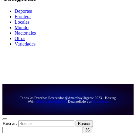
Deportes
Frontera
Locales
Mundo
Nacionales
Otros
Variedades
Todos los Derechos Reservados @AmambayUrgente 2023 - Hosting
Web:
HostingBaratoOnline
- Desarrollado por:
RikkySanz
Buscar: