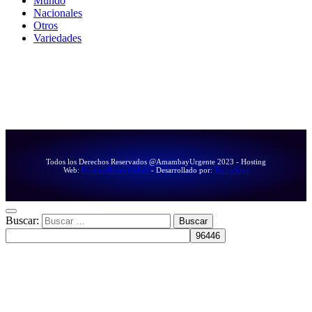
Mundo
Nacionales
Otros
Variedades
Todos los Derechos Reservados @AmambayUrgente 2023 - Hosting
Web:
HostingBaratoOnline
- Desarrollado por:
RikkySanz
Buscar: