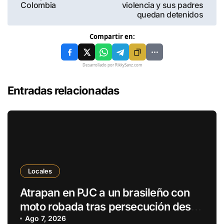
Colombia
violencia y sus padres
quedan detenidos
Compartir en:
Desarrollado por RikkySanz.com
Entradas relacionadas
Locales
Atrapan en PJC a un brasileño con
moto robada tras persecución desde
Ponta Porã
Ago 7, 2026