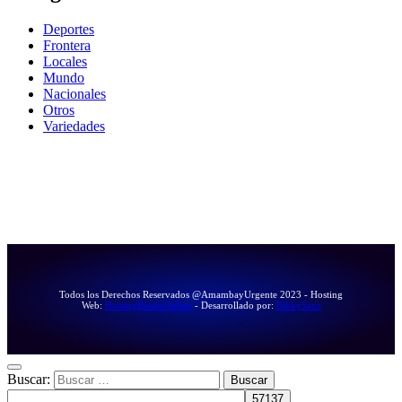
Deportes
Frontera
Locales
Mundo
Nacionales
Otros
Variedades
Todos los Derechos Reservados @AmambayUrgente 2023 - Hosting
Web:
HostingBaratoOnline
- Desarrollado por:
RikkySanz
Buscar: