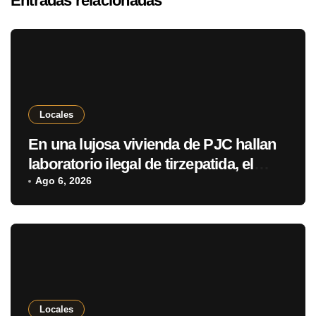
Entradas relacionadas
Locales
En una lujosa vivienda de PJC hallan
laboratorio ilegal de tirzepatida, el
fármaco de moda para adelgazar
Ago 6, 2026
Locales