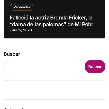
Variedades
Falleció la actriz Brenda Fricker, la
“dama de las palomas” de Mi Pobre
Angelito 2
Jul 17, 2026
Buscar
Buscar