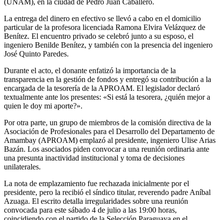
(UNAM), en la ciudad de Pedro Juan Caballero.
La entrega del dinero en efectivo se llevó a cabo en el domicilio
particular de la profesora licenciada Ramona Elvira Velázquez de
Benítez. El encuentro privado se celebró junto a su esposo, el
ingeniero Benilde Benítez, y también con la presencia del ingeniero
José Quinto Paredes.
Durante el acto, el donante enfatizó la importancia de la
transparencia en la gestión de fondos y entregó su contribución a la
encargada de la tesorería de la APROAM. El legislador declaró
textualmente ante los presentes: «Si está la tesorera, ¿quién mejor a
quien le doy mi aporte?».
Por otra parte, un grupo de miembros de la comisión directiva de la
Asociación de Profesionales para el Desarrollo del Departamento de
Amambay (APROAM) emplazó al presidente, ingeniero Ulise Arias
Bazán. Los asociados piden convocar a una reunión ordinaria ante
una presunta inactividad institucional y toma de decisiones
unilaterales.
La nota de emplazamiento fue rechazada inicialmente por el
presidente, pero la recibió el síndico titular, reverendo padre Aníbal
Azuaga. El escrito detalla irregularidades sobre una reunión
convocada para este sábado 4 de julio a las 19:00 horas,
coincidiendo con el partido de la Selección Paraguaya en el