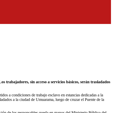
idos a condiciones de trabajo esclavo en estancias dedicadas a la
asladados a la ciudad de Umuarama, luego de cruzar el Puente de la
igación de los responsables queda en manos del Ministerio Público del