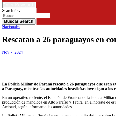
Enter Keyword
Search for:
Buscar
Search
Nacionales
Rescatan a 26 paraguayos en con
Nov 7, 2024
La Policía Militar de Paraná rescató a 26 paraguayos que eran explotados en estancias de mandioca en condiciones infrahumanas. Los trabajadores, sin acceso a servicios básicos, serán trasladados
a Paraguay, mientras las autoridades brasileñas investigan a los 
En un operativo reciente, el Batallón de Frontera de la Policía Milit
producción de mandioca en Alto Paraíso y Tapira, en el noreste de est
Amistad, según informaron las autoridades.
La Policía Militar confirmó el rescate, aunque no dio detalles sobre la