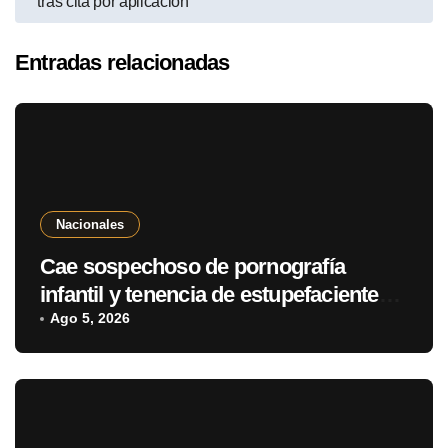
tras cita por aplicación
Entradas relacionadas
Nacionales
Cae sospechoso de pornografía
infantil y tenencia de estupefacientes
en Fernando de la Mora
Ago 5, 2026