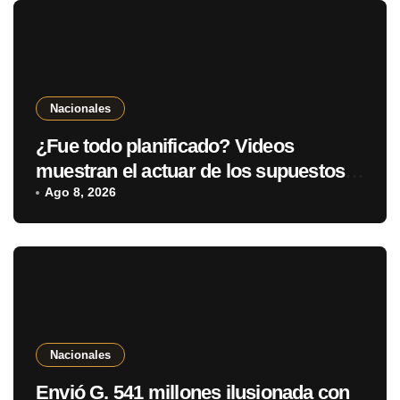
Nacionales
¿Fue todo planificado? Videos
muestran el actuar de los supuestos
autores del atroz crimen de Roselin
Ago 8, 2026
Nacionales
Envió G. 541 millones ilusionada con