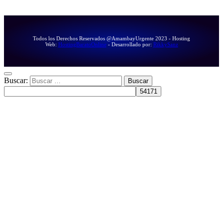
Todos los Derechos Reservados @AmambayUrgente 2023 - Hosting
Web:
HostingBaratoOnline
- Desarrollado por:
RikkySanz
Buscar: