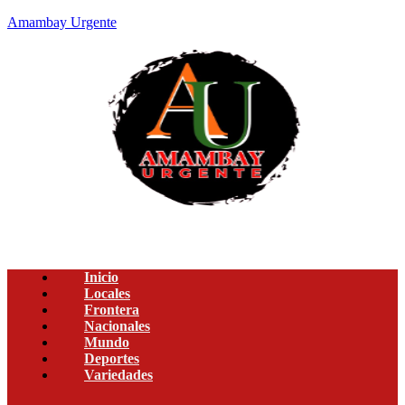
Amambay Urgente
Inicio
Locales
Frontera
Nacionales
Mundo
Deportes
Variedades