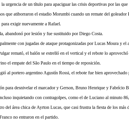
a urgencia de un título para apaciguar las crisis deportivas por las que
os que atiborraron el estadio Morumbi cuando un remate del goleador P
 para exigir nuevamente a Rafael.
da, abandonó por lesión y fue sustituido por Diego Costa.
incipalmente con jugadas de ataque protagonizadas por Lucas Moura y el 
ulgar remató, el balón se estrelló en el vertical y el rebote lo aprovec
vino el empate del São Paulo en el tiempo de reposición.
gió al portero argentino Agustín Rossi, el rebote fue bien aprovechado
ón para desnivelar el marcador y Gerson, Bruno Henrique y Fabrício Bru
 incluso inquietando con contragolpes, como el de Luciano al minuto 86,
ro del área chica de Ayrton Lucas, que casi frustra la fiesta de los más
ranco no entraron en el partido.