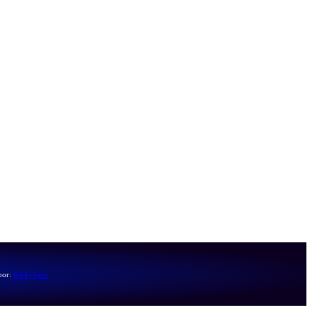
por:
RikkySanz