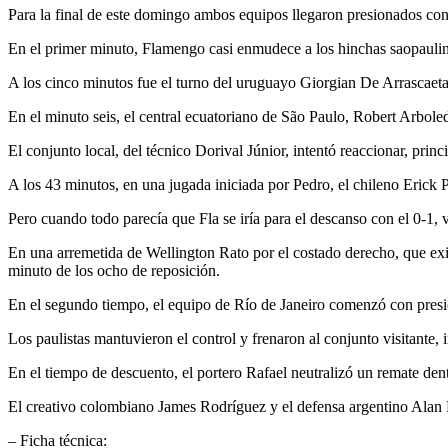
Para la final de este domingo ambos equipos llegaron presionados con l
En el primer minuto, Flamengo casi enmudece a los hinchas saopaulin
A los cinco minutos fue el turno del uruguayo Giorgian De Arrascaeta
En el minuto seis, el central ecuatoriano de São Paulo, Robert Arbole
El conjunto local, del técnico Dorival Júnior, intentó reaccionar, pr
A los 43 minutos, en una jugada iniciada por Pedro, el chileno Erick P
Pero cuando todo parecía que Fla se iría para el descanso con el 0-1, 
En una arremetida de Wellington Rato por el costado derecho, que exi
minuto de los ocho de reposición.
En el segundo tiempo, el equipo de Río de Janeiro comenzó con presi
Los paulistas mantuvieron el control y frenaron al conjunto visitante,
En el tiempo de descuento, el portero Rafael neutralizó un remate dent
El creativo colombiano James Rodríguez y el defensa argentino Alan F
– Ficha técnica: