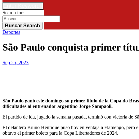
Enter Keyword
Search for:
Buscar
Search
Deportes
São Paulo conquista primer títu
Sep 25, 2023
São Paulo ganó este domingo su primer título de la Copa do Brasil tras empatar 1-1 y superar en el global a Flamengo, que además de la decepción por el resultado adverso, ahora tiene en serias
dificultades al entrenador argentino Jorge Sampaoli.
El partido de ida, jugado la semana pasada, terminó con victoria de S
El delantero Bruno Henrique puso hoy en ventaja a Flamengo, pero el c
obtuvo el primer boleto para la Copa Libertadores de 2024.