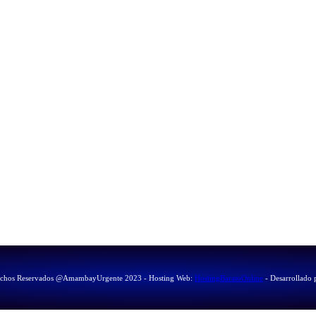
echos Reservados @AmambayUrgente 2023 - Hosting Web:
HostingBaratoOnline
- Desarrollado 