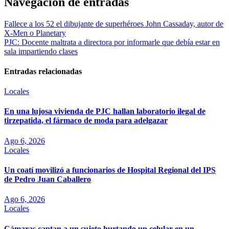
Navegación de entradas
Fallece a los 52 el dibujante de superhéroes John Cassaday, autor de
X-Men o Planetary
PJC: Docente maltrata a directora por informarle que debía estar en
sala impartiendo clases
Entradas relacionadas
Locales
En una lujosa vivienda de PJC hallan laboratorio ilegal de
tirzepatida, el fármaco de moda para adelgazar
Ago 6, 2026
Locales
Un coatí movilizó a funcionarios de Hospital Regional del IPS
de Pedro Juan Caballero
Ago 6, 2026
Locales
Cámaras captan a un sujeto hurtando un celular en un