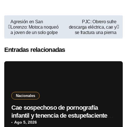
Agresión en San
PJC: Obrero sufre
Lorenzo: Motoca noqueó
descarga eléctrica, cae y
a joven de un solo golpe
se fractura una pierna
Entradas relacionadas
Nacionales
Cae sospechoso de pornografía
infantil y tenencia de estupefacientes
en Fernando de la Mora
Ago 5, 2026