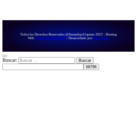
Todos los Derechos Reservados @AmambayUrgente 2023 - Hosting
Web:
HostingBaratoOnline
- Desarrollado por:
RikkySanz
Buscar: