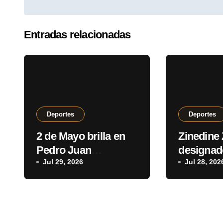
Entradas relacionadas
Deportes
Deportes
2 de Mayo brilla en
Zinedine 
Pedro Juan
designa
Caballero y
Jul 29, 2026
seleccio
Jul 28, 202
consolida un
francés
arranque con puntaje
perfecto