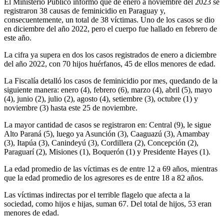
El Ministerio Público informó que de enero a noviembre del 2023 se
registraron 38 causas de feminicidio en Paraguay y,
consecuentemente, un total de 38 víctimas. Uno de los casos se dio
en diciembre del año 2022, pero el cuerpo fue hallado en febrero de
este año.
La cifra ya supera en dos los casos registrados de enero a diciembre
del año 2022, con 70 hijos huérfanos, 45 de ellos menores de edad.
La Fiscalía detalló los casos de feminicidio por mes, quedando de la
siguiente manera: enero (4), febrero (6), marzo (4), abril (5), mayo
(4), junio (2), julio (2), agosto (4), setiembre (3), octubre (1) y
noviembre (3) hasta este 25 de noviembre.
La mayor cantidad de casos se registraron en: Central (9), le sigue
Alto Paraná (5), luego ya Asunción (3), Caaguazú (3), Amambay
(3), Itapúa (3), Canindeyú (3), Cordillera (2), Concepción (2),
Paraguarí (2), Misiones (1), Boquerón (1) y Presidente Hayes (1).
La edad promedio de las víctimas es de entre 12 a 69 años, mientras
que la edad promedio de los agresores es de entre 18 a 82 años.
Las víctimas indirectas por el terrible flagelo que afecta a la
sociedad, como hijos e hijas, suman 67. Del total de hijos, 53 eran
menores de edad.