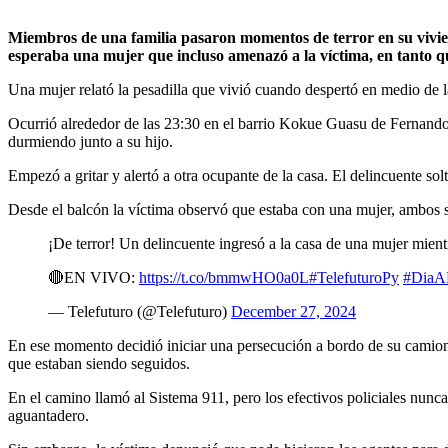
Miembros de una familia pasaron momentos de terror en su vivienda en Fernando de la Mora cuando fueron sorprendidos por un delincuente que ingresó mientras dormían. En las afueras lo
esperaba una mujer que incluso amenazó a la víctima, en tanto que
Una mujer relató la pesadilla que vivió cuando despertó en medio de 
Ocurrió alrededor de las 23:30 en el barrio Kokue Guasu de Fernando 
durmiendo junto a su hijo.
Empezó a gritar y alertó a otra ocupante de la casa. El delincuente sol
Desde el balcón la víctima observó que estaba con una mujer, ambos 
¡De terror! Un delincuente ingresó a la casa de una mujer mie
🔴EN VIVO:
https://t.co/bmmwHO0a0L
#TelefuturoPy
#DiaA
— Telefuturo (@Telefuturo)
December 27, 2024
En ese momento decidió iniciar una persecución a bordo de su camion
que estaban siendo seguidos.
En el camino llamó al Sistema 911, pero los efectivos policiales nun
aguantadero.