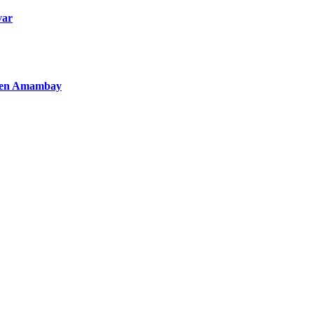
var
to en Amambay