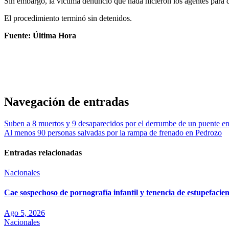
Sin embargo, la víctima denunció que nada hicieron los agentes para d
El procedimiento terminó sin detenidos.
Fuente: Última Hora
Navegación de entradas
Suben a 8 muertos y 9 desaparecidos por el derrumbe de un puente en 
Al menos 90 personas salvadas por la rampa de frenado en Pedrozo
Entradas relacionadas
Nacionales
Cae sospechoso de pornografía infantil y tenencia de estupefaci
Ago 5, 2026
Nacionales