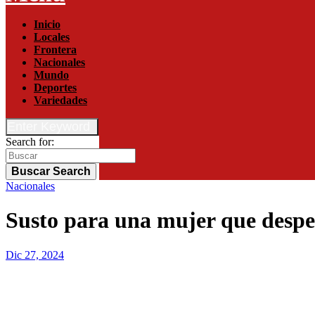
Inicio
Locales
Frontera
Nacionales
Mundo
Deportes
Variedades
Enter Keyword
Search for:
Buscar
Search
Nacionales
Susto para una mujer que desper
Dic 27, 2024