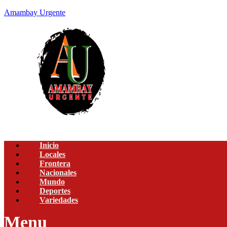
Amambay Urgente
Inicio
Locales
Frontera
Nacionales
Mundo
Deportes
Variedades
Menu