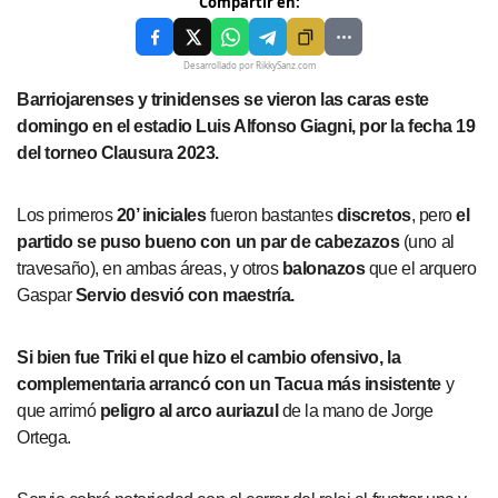
Compartir en:
Desarrollado por RikkySanz.com
Barriojarenses y trinidenses se vieron las caras este
domingo en el estadio Luis Alfonso Giagni, por la fecha 19
del torneo Clausura 2023.
Los primeros
20’ iniciales
fueron bastantes
discretos
, pero
el
partido se puso bueno con un par de cabezazos
(uno al
travesaño), en ambas áreas, y otros
balonazos
que el arquero
Gaspar
Servio desvió con maestría.
Si bien fue Triki el que hizo el cambio ofensivo, la
complementaria arrancó con un Tacua más insistente
y
que arrimó
peligro al arco auriazul
de la mano de Jorge
Ortega.