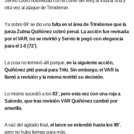
Servio cobró notoriedad con el correr del reloj al frustrar una y
otra vez al ataque de Trinidense.
Ya sobre 69’ se dio una
falta en el área de Trinidense que la
jueza Zulma Quiñónez cobró penal.
La acción fue revisada
por el VAR, no se revirtió y Servio le pegó con elegancia
para el 1-0 (72’).
La cosa no terminó allí porque,
en la siguiente acción,
Quiñónez pitó penal para Triki. Sin embargo, el VAR la
llamó a revisión y la misma revirtió su decisión.
Lo mismo sucedió a los
83’, pero esta vez con una roja a
Salcedo, que tras revisión VAR Quiñónez cambió por
amarilla.
A raíz del agitado final
, el lance se extendió hasta los 99’
,
pero no hubo tiempo para más.