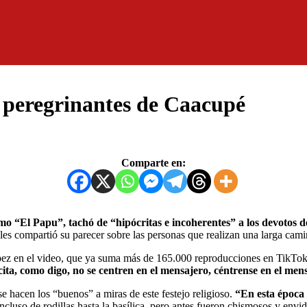
a peregrinantes de Caacupé
Comparte en:
 “El Papu”, tachó de “hipócritas e incoherentes” a los devotos 
ales compartió su parecer sobre las personas que realizan una larga camin
López en el video, que ya suma más de 165.000 reproducciones en TikTok
ita, como digo, no se centren en el mensajero, céntrense en el mens
 se hacen los “buenos” a miras de este festejo religioso.
“En esta época 
cluso de rodillas hasta la basílica, pero antes fueron chismosos y envid