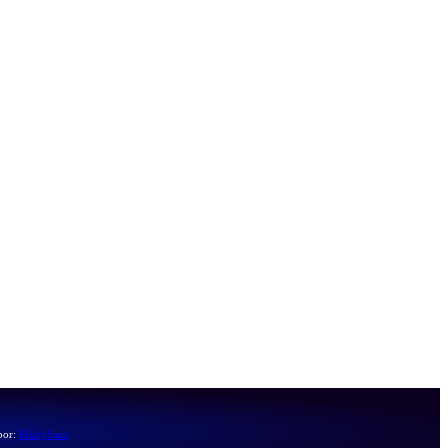
por:
RikkySanz