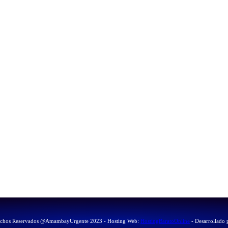
echos Reservados @AmambayUrgente 2023 - Hosting Web:
HostingBaratoOnline
- Desarrollado 