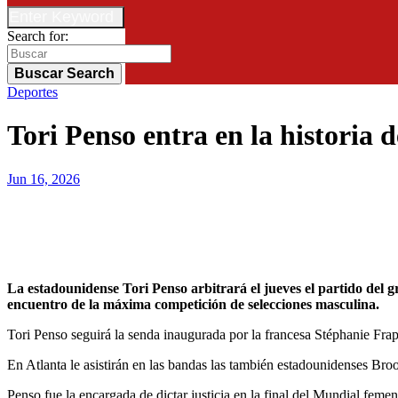
Enter Keyword
Search for:
Buscar
Search
Deportes
Tori Penso entra en la historia 
Jun 16, 2026
La estadounidense Tori Penso arbitrará el jueves el partido del grupo A del Mundial 2026 entre República Checa y Sudáfrica, en Atlanta, con lo que se convertirá en la segunda mujer en dirigir un
encuentro de la máxima competición de selecciones masculina.
Tori Penso seguirá la senda inaugurada por la francesa Stéphanie Frap
En Atlanta le asistirán en las bandas las también estadounidenses Br
Penso fue la encargada de dictar justicia en la final del Mundial feme