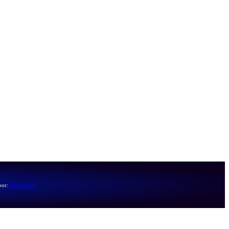
por:
RikkySanz