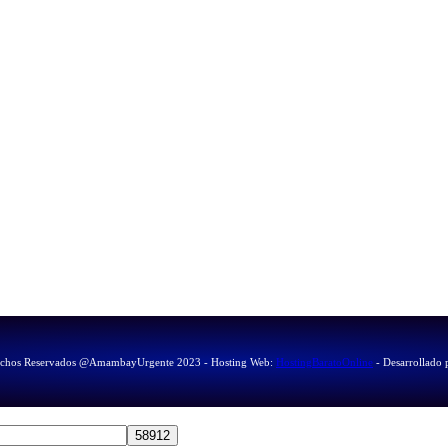
echos Reservados @AmambayUrgente 2023 - Hosting Web:
HostingBaratoOnline
- Desarrollado 