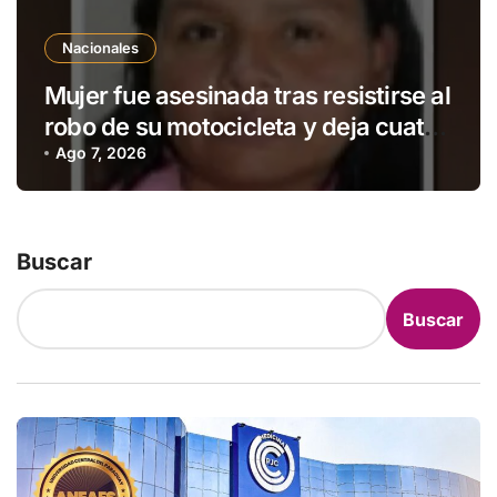
Nacionales
Mujer fue asesinada tras resistirse al
robo de su motocicleta y deja cuatro
hijos huérfanos en Ypané
Ago 7, 2026
Buscar
Buscar