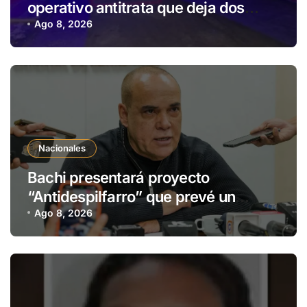
operativo antitrata que deja dos
detenidos en Brasil
Ago 8, 2026
Nacionales
Bachi presentará proyecto
“Antidespilfarro” que prevé un
“shutdown” parcial del Estado por
Ago 8, 2026
déficit fiscal