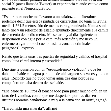
social X (antes llamada Twitter) su experiencia cuando estuvo como
paciente en el Neurosiquiátrico.
“Esa primera noche me llevaron a un calabozo que literalmente
podemos decir que estaba pintada de cucarachas, no tenía ni letrina,
medía 1.5*1.5 metros, frío de menos cero garantizado. Nunca sentí
tanto frío y un reflector de estadio apuntado directamente a la camita
de cemento de medio metro. Me sedaron y al día siguiente me
despertaron con agua por la cara, más sedación y me llevo un
enfermero agarrado del cuello hasta la zona de criminales
peligrosos”, expresó.
Relató que tenía unas tres puertas de seguridad y calificó el hospital
como “una cárcel interna y escondida”.
Dijo que le pusieron con un “esquizofrénico violador” y que les
daban un balde con agua para que de ahí carguen sus vasos y tomen
agua. Recordó que no pudo tomar agua tres días porque su
compañero orinaba dentro de ese balde.
“Ese balde de 10 litros él tomaba todo para juntar mucho orín en un
tarro de lavandina, con el que me despertaba por tres días en
distintos horarios bañándome a mí y a la cama con su orín”, agregó.
“La comida una mierda”, afirmó