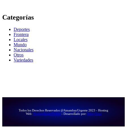
Categorías
Deportes
Frontera
Locales
Mundo
Nacionales
Otros
Variedades
Todos los Derechos Reservados @AmambayUrgente 2023 - Hosting
Web:
HostingBaratoOnline
- Desarrollado por:
RikkySanz