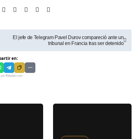
El jefe de Telegram Pavel Durov compareció ante un
tribunal en Francia tras ser detenido
artir en:
o por RikkySanz.com