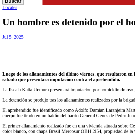
Buscar
Search
Locales
Un hombre es detenido por el h
Jul 5, 2025
Luego de los allanamientos del último viernes, que resultaron en la detención de un sospechoso en el caso del abogado brasileño que fue encontrado muerto en un baldío, la Fiscalía anunció este
sábado que presentará imputación contra el aprehendido.
La fiscala Katia Uemura presentará imputación por homicidio doloso y
La detención se produjo tras los allanamientos realizados por la brigad
El aprehendido fue identificado como Adolfo Damian Laranjeira Martí
cuerpo fue tirado en un baldío del barrio General Genes de Pedro J
El primer allanamiento realizado fue en una vivienda situada sobre C
color blanco, con chapa Brasil-Mercosur OBH 2I54, propiedad de la 