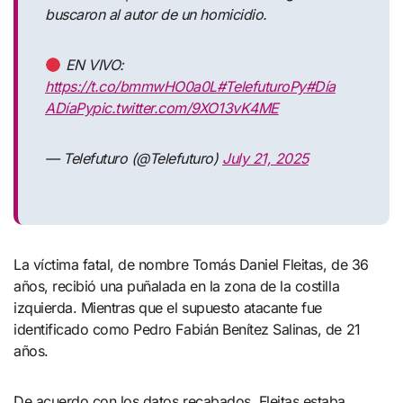
buscaron al autor de un homicidio.
EN VIVO:
https://t.co/bmmwHO0a0L
#TelefuturoPy
#Día
ADíaPy
pic.twitter.com/9XO13vK4ME
— Telefuturo (@Telefuturo)
July 21, 2025
La víctima fatal, de nombre Tomás Daniel Fleitas, de 36
años, recibió una puñalada en la zona de la costilla
izquierda. Mientras que el supuesto atacante fue
identificado como Pedro Fabián Benítez Salinas, de 21
años.
De acuerdo con los datos recabados, Fleitas estaba